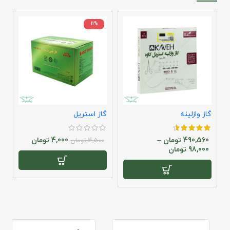
11%
گاز وازلینه
گاز استریل
گ
490,560
تومان
–
4,000
تومان
4,500
تومان
98,000
تومان