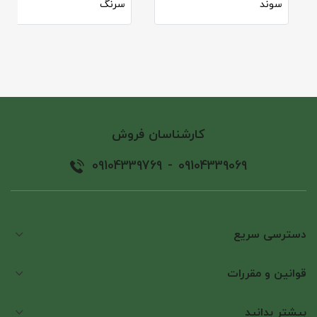
سوند
سرنگ
کارشناسان فروش
09104339769
-
09104339069
دسترسی سریع
قوانین و مقررات
بیشتر بدانید