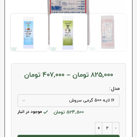
825,000
تومان
–
407,000
تومان
مدل
524,500
تومان
موجود در انبار