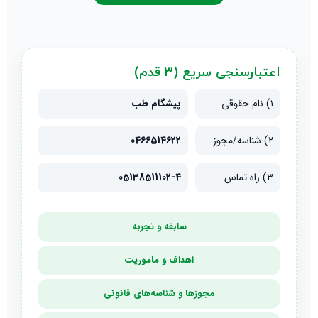
اعتبارسنجی سریع (۳ قدم)
۱) نام حقوقی
پیشگام طب
۲) شناسه/مجوز
0466514622
۳) راه تماس
05138511102-4
سابقه و تجربه
اهداف و ماموریت
مجوزها و شناسه‌های قانونی