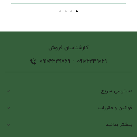
کارشناسان فروش
09104339769
-
09104339069
دسترسی سریع
قوانین و مقررات
بیشتر بدانید