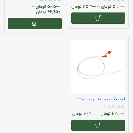
51,000
تومان
–
35,300
تومان
50,500
تومان
–
42,950
تومان
فیدینگ تیوب (سوند معده
اطفال) سوپا
42,000
تومان
–
39,200
تومان