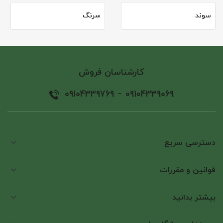
قبل و بعد از جراحی: در برخی جراحی ها نیاز به تخلیه کامل مثانه
سوند
سرنگ
وجود دارد.
انجام آزمایشات پزشکی: برخی از آزمایش های تشخیصی نیاز به
تخلیه مثانه دارند.
کارشناسان فروش
سایزبندی سوند ادراری
09104339769
-
09104339069
سوندهای ادراری با واحد گیج (Gauge) سایزبندی می شوند و هر
سایز رنگ مختص به خود را دارد. انتخاب سایز مناسب برای راحتی
بیمار و کاهش آسیب های احتمالی اهمیت زیادی دارد.
دسترسی سریع
قوانین و مقررات
بیشتر بدانید