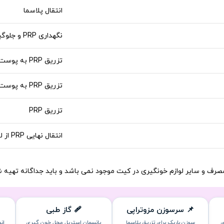
انتقال پلاسما
نگهداری PRP و جلوگیری از تجمع پلاکت ها
تزریق PRP به پوست یا مو
تزریق PRP به پوست و مو
تزریق PRP
انتقال نهایی PRP از لوله به سرنگ تزریق
مصرف و سایر لوازم خونگیری در کیت موجود نمی باشد و باید جداگانه تهیه ش
📌
سرسوزن مزوتراپی
🩹 گاز طبی
ی
سوزن باریک برای تزریق پلاسما
پانسمان استریل محل خون گیری
ان