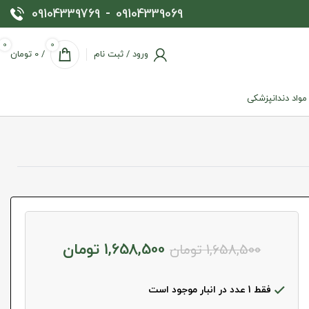
09104339769
-
09104339069
0
0
ورود / ثبت نام
/
0
تومان
 مواد دندانپزشکی
1,658,500
تومان
1,658,500
تومان
فقط 1 عدد در انبار موجود است