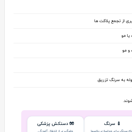
وند.
💉 سرنگ
🧤 دستکش پزشکی
واع سرنگ برای جداسازی پلاسما
جلوگیری از انتقال آلودگی