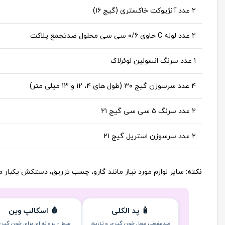
۲ عدد آنژیوکت خاکستری (گیج ۱۶)
۲ عدد لوله C حاوی ۰/۶ سی سی محلول ضدتجمع پلاکت
۱ عدد سرنگ انسولین لوئرلاک
۴ عدد سرسوزن گیج ۳۰ (طول های ۴، ۱۲ و ۱۳ میلی متر)
۲ عدد سرنگ ۵ سی سی گیج ۲۱
۲ عدد سرسوزن استریل گیج ۲۱
نکته
: سایر لوازم مورد نیاز مانند گارو، چسب تزریق، دستکش یکبار 
🧴 پد الکلی
🩸 اسکالپ وین
ضدعفونی محل خون گیری و تزریق
سوزن پروانه ای برای خون گیر