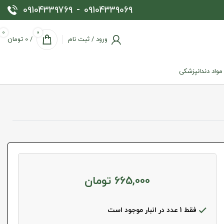
09104339769
-
09104339069
0
0
ورود / ثبت نام
/
0
تومان
 مواد دندانپزشکی
665,000
تومان
فقط 1 عدد در انبار موجود است