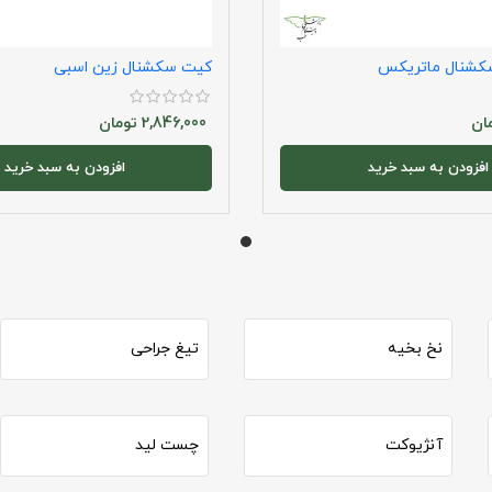
کشنال ماتریکس
کیت سکشنال زین اسبی
ان
2,846,000
تومان
افزودن به سبد خرید
افزودن به سبد خرید
نخ بخیه
تیغ جراحی
آنژیوکت
چست لید