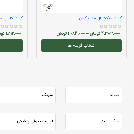
کیت سکشنال ماتریکس
کیت کلمپ س
4,383,000
تومان
–
1,684,000
تومان
1,812,000
توم
انتخاب گزینه ها
سوند
سرنگ
میکروست
لوازم مصرفی پزشکی