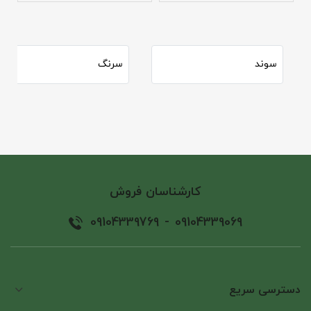
سوند
سرنگ
کارشناسان فروش
09104339769
-
09104339069
دسترسی سریع