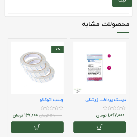
محصولات مشابه
7%
دیسک پرداخت زرشکی
چسب اتوکلاو
ک
ت
1,097,000
تومان
167,000
تومان
167,000
تومان