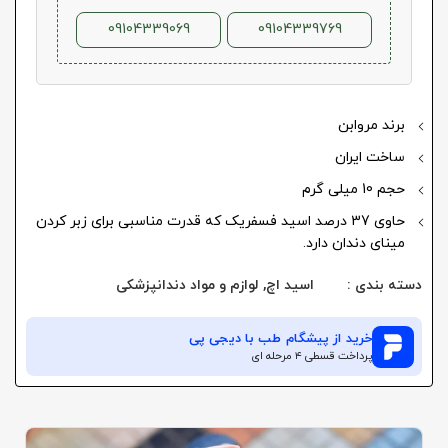
09104339069
09104339769
برند مروابن
ساخت ایران
حجم 10 میلی گرم
حاوی 37 درصد اسید فسفریک که قدرت مناسبی برای زبر کردن
مینای دندان دارد.
دسته بندی :
اسید اچ
,
لوازم و مواد دندانپزشکی
خرید از
پیشگام طب
با دیجی پی
پرداخت قسطی ۴ مرحله ای