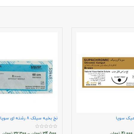
میک سوپا
نخ بخیه سیلک 8 رشته ای سوپا
41,000
تومان
34,500
تومان
–
32,300
تومان