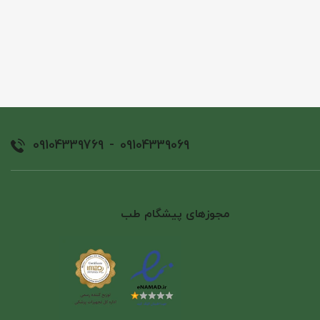
09104339769
-
09104339069
مجوزهای پیشگام طب