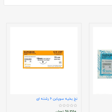
نخ بخیه سوپابن 6 رشته ای
98,350
تومان