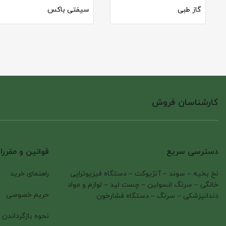
گاز طبی
سیفتی باکس
کارشناسان فروش
دسترسی سریع
قوانین و مقرر
نخ بخیه
–
سوند
–
آنژیوکت
–
دستگاه فیزیوتراپی
راهنمای خرید
خانگی
–
سرنگ انسولین
–
چست لید
–
لوازم و مواد
حریم خصوصی
دندانپزشکی
–
سرنگ
–
دستگاه فشارخون
نحوه بازگرداندن ک