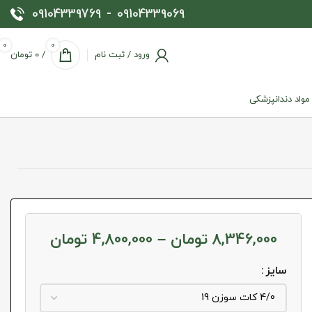
09104339769
-
09104339069
0
0
ورود / ثبت نام
/
0
تومان
 مواد دندانپزشکی
8,346,000
تومان
–
4,800,000
تومان
سایز