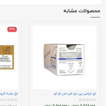
محصولات مشابه
24%
نخ جراحی پی دی اس اس ام ای
نخ بخیه کرو
5,778,000
تومان
–
5,500,000
تومان
54,000
تومان