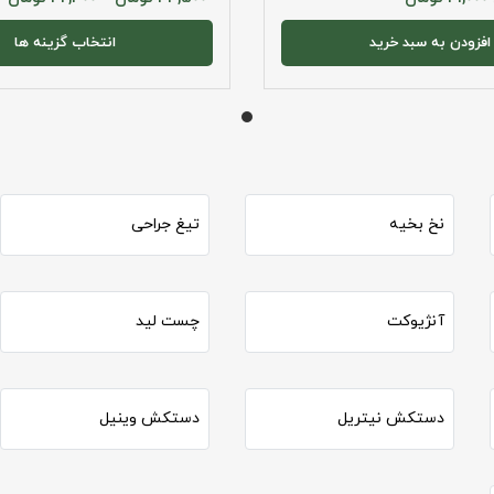
افزودن به سبد خرید
انتخاب گزینه ها
نخ بخیه
تیغ جراحی
آنژیوکت
چست لید
دستکش نیتریل
دستکش وینیل