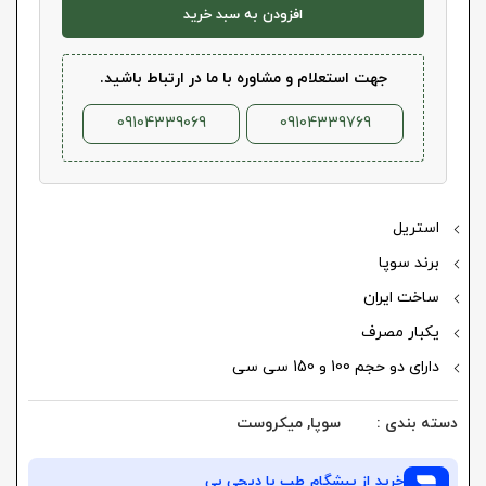
افزودن به سبد خرید
جهت استعلام و مشاوره با ما در ارتباط باشید.
09104339069
09104339769
استریل
برند سوپا
ساخت ایران
یکبار مصرف
دارای دو حجم 100 و 150 سی سی
دسته بندی :
سوپا
,
میکروست
خرید از
پیشگام طب
با دیجی پی