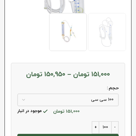
151,000
تومان
–
150,950
تومان
حجم
151,000
تومان
موجود در انبار