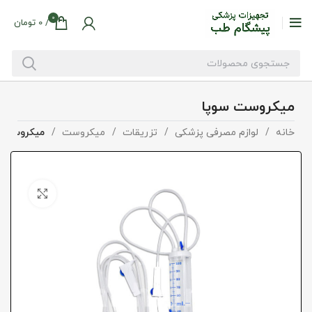
0
/
0
تومان
میکروست سوپا
خانه
لوازم مصرفی پزشکی
تزریقات
میکروست
میکروست س
بزرگنما