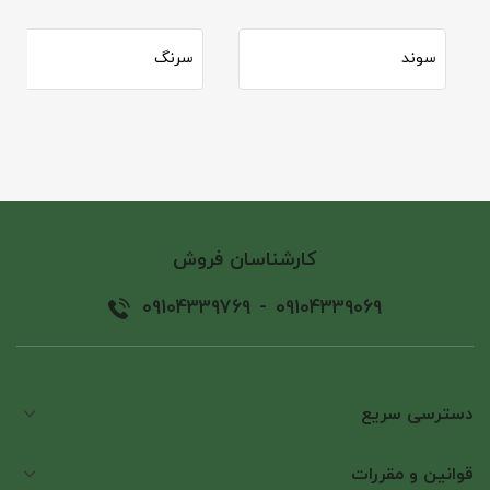
سوند
سرنگ
کارشناسان فروش
09104339769
-
09104339069
دسترسی سریع
قوانین و مقررات