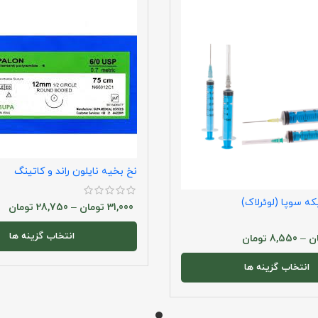
نخ بخیه نایلون راند و کاتینگ
 سوپا (لوئرلاک)
31,000
تومان
–
28,750
تومان
انتخاب گزینه ها
ن
–
8,550
تومان
انتخاب گزینه ها