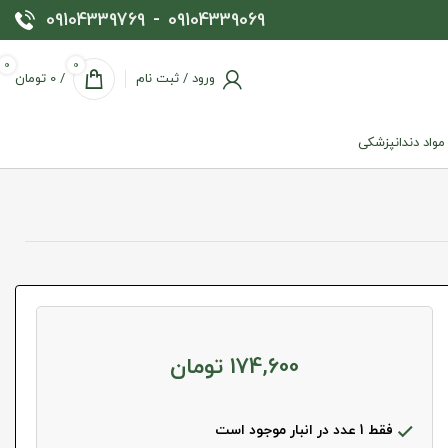
09104339769
-
09104339069
0
0
ورود / ثبت نام
/
0
تومان
 مواد دندانپزشکی
174,600
تومان
فقط 1 عدد در انبار موجود است