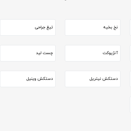
نخ بخیه
تیغ جراحی
آنژیوکت
چست لید
دستکش نیتریل
دستکش وینیل