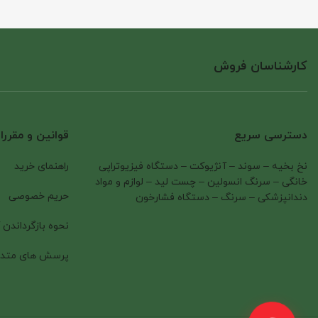
کارشناسان فروش
دسترسی سریع
قوانین و مقرر
نخ بخیه
–
سوند
–
آنژیوکت
–
دستگاه فیزیوتراپی
راهنمای خرید
خانگی
–
سرنگ انسولین
–
چست لید
–
لوازم و مواد
حریم خصوصی
دندانپزشکی
–
سرنگ
–
دستگاه فشارخون
نحوه بازگرداندن ک
پرسش های متدا