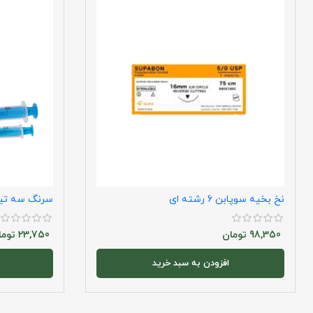
نخ بخیه سوپابن 6 رشته ای
سرنگ سه تیکه
98,350
تومان
23,750
توما
افزودن به سبد خرید