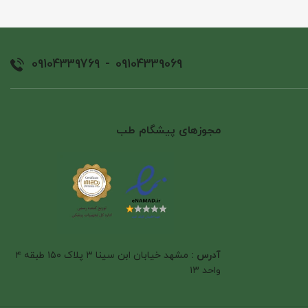
09104339769
-
09104339069
مجوزهای پیشگام طب
آدرس :
مشهد خیابان ابن سینا ۳ پلاک ۱۵۰ طبقه ۴
واحد ۱۳