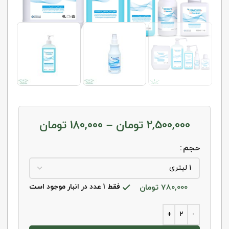
2,500,000
تومان
–
180,000
تومان
حجم
780,000
تومان
فقط 1 عدد در انبار موجود است