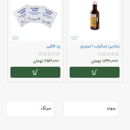
بتادین اسکراب 1 لیتری
پد الکلی
س
1,320,000
تومان
253,000
تومان
سوند
سرنگ