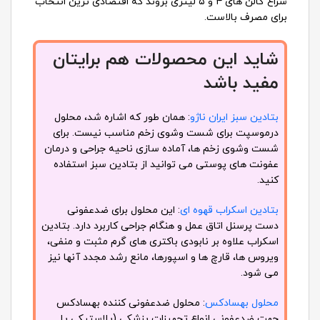
سراغ گالن های ۴ و ۵ لیتری بروند که اقتصادی ترین انتخاب
برای مصرف بالاست.
شاید این محصولات هم برایتان
مفید باشد
بتادین سبز ایران ناژو
: همان طور که اشاره شد، محلول
درموسپت برای شست وشوی زخم مناسب نیست. برای
شست وشوی زخم ها، آماده سازی ناحیه جراحی و درمان
عفونت های پوستی می توانید از بتادین سبز استفاده
کنید.
بتادین اسکراب قهوه ای
: این محلول برای ضدعفونی
دست پرسنل اتاق عمل و هنگام جراحی کاربرد دارد. بتادین
اسکراب علاوه بر نابودی باکتری های گرم مثبت و منفی،
ویروس ها، قارچ ها و اسپورها، مانع رشد مجدد آنها نیز
می شود.
محلول بهسادکس
: محلول ضدعفونی کننده بهسادکس
جهت ضدعفونی انواع تجهیزات پزشکی (پلاستیکی یا