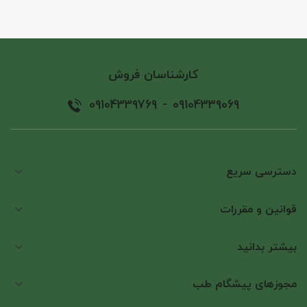
کارشناسان فروش
09104339769
-
09104339069
دسترسی سریع
قوانین و مقررات
بیشتر بدانید
مجوزهای پیشگام طب