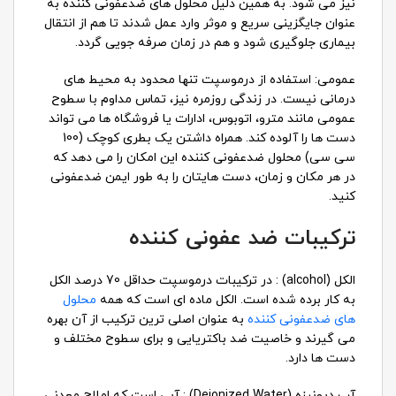
نیز می شود. به همین دلیل محلول های ضدعفونی کننده به
عنوان جایگزینی سریع و موثر وارد عمل شدند تا هم از انتقال
بیماری جلوگیری شود و هم در زمان صرفه جویی گردد.
عمومی: استفاده از درموسپت تنها محدود به محیط های
درمانی نیست. در زندگی روزمره نیز، تماس مداوم با سطوح
عمومی مانند مترو، اتوبوس، ادارات یا فروشگاه ها می تواند
دست ها را آلوده کند. همراه داشتن یک بطری کوچک (100
سی سی) محلول ضدعفونی کننده این امکان را می دهد که
در هر مکان و زمان، دست هایتان را به طور ایمن ضدعفونی
کنید.
ترکیبات ضد عفونی کننده
الکل (alcohol) : در ترکیبات درموسپت حداقل 70 درصد الکل
به کار برده شده است. الکل ماده ای است که همه
محلول
های ضدعفونی کننده
به عنوان اصلی ترین ترکیب از آن بهره
می گیرند و خاصیت ضد باکتریایی و برای سطوح مختلف و
دست ها دارد.
آب دیونیزه (Deionized Water) : آبی است که املاح معدنی