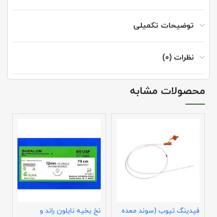
توضیحات تکمیلی
نظرات (0)
محصولات مشابه
فیدینگ تیوب (سوند معده
نخ بخیه نایلون راند و