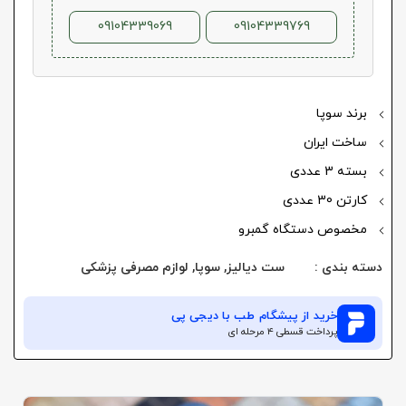
09104339069
09104339769
برند سوپا
ساخت ایران
بسته 3 عددی
کارتن 30 عددی
مخصوص دستگاه گمبرو
دسته بندی :
ست دیالیز
,
سوپا
,
لوازم مصرفی پزشکی
خرید از
پیشگام طب
با دیجی پی
پرداخت قسطی ۴ مرحله ای