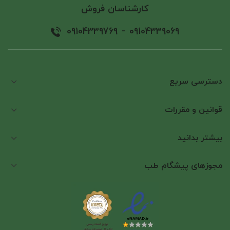
کارشناسان فروش
09104339769
-
09104339069
دسترسی سریع
قوانین و مقررات
بیشتر بدانید
مجوزهای پیشگام طب