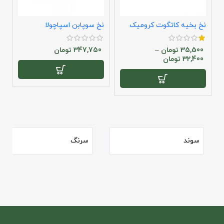
نخ بخیه کاتگوت کرومیک
نخ سوپابن اسپاچولا
ن
سوپا
س
35,500
تومان
–
347,750
تومان
32,400
تومان
سوند
سرنگ