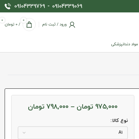
09104339769
-
09104339069
0
0
ورود / ثبت نام
/
0
تومان
 مواد دندانپزشکی
975,000
تومان
–
798,000
تومان
نوع کالا