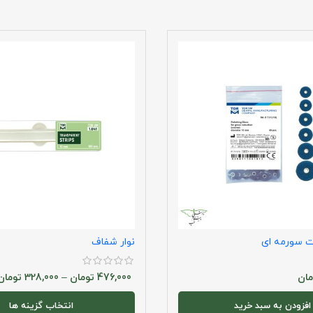
 سورمه ای
نوار شفاف
مان
476,000
تومان
–
328,000
تومان
افزودن به سبد خرید
انتخاب گزینه ها