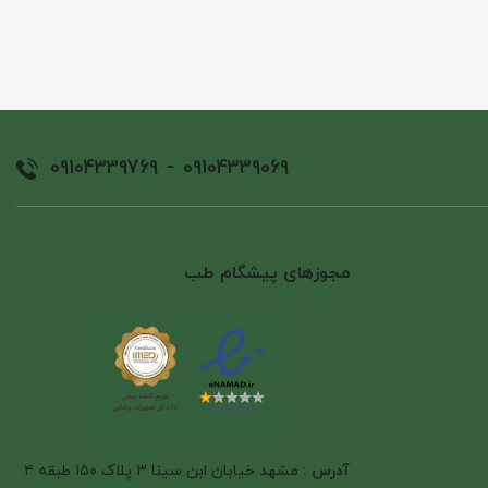
09104339769
-
09104339069
مجوزهای پیشگام طب
آدرس :
مشهد خیابان ابن سینا ۳ پلاک ۱۵۰ طبقه ۴