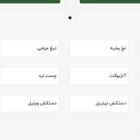
نخ بخیه
تیغ جراحی
آنژیوکت
چست لید
دستکش نیتریل
دستکش وینیل