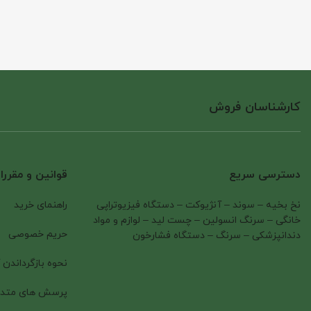
کارشناسان فروش
دسترسی سریع
قوانین و مقرر
نخ بخیه
–
سوند
–
آنژیوکت
–
دستگاه فیزیوتراپی
راهنمای خرید
خانگی
–
سرنگ انسولین
–
چست لید
–
لوازم و مواد
حریم خصوصی
دندانپزشکی
–
سرنگ
–
دستگاه فشارخون
نحوه بازگرداندن ک
پرسش های متدا