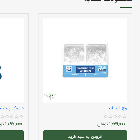
وج شفاف
دیسک پرداخت
1,229,000
تومان
1,097,000
تو
افزودن به سبد خرید