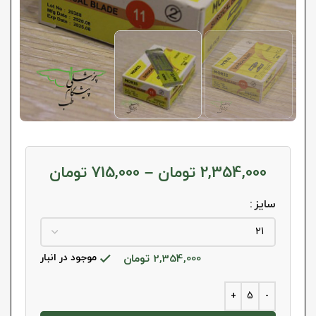
2,354,000
تومان
–
715,000
تومان
سایز
2,354,000
تومان
موجود در انبار