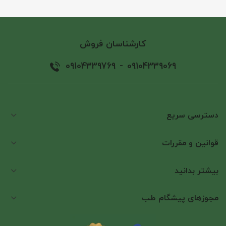
کارشناسان فروش
09104339769
-
09104339069
دسترسی سریع
قوانین و مقررات
بیشتر بدانید
مجوزهای پیشگام طب