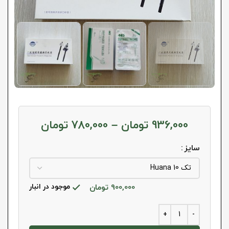
936,000
تومان
–
780,000
تومان
سایز
900,000
تومان
موجود در انبار