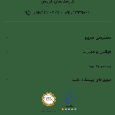
کارشناسان فروش
09104339769
-
09104339069
دسترسی سریع
قوانین و مقررات
بیشتر بدانید
مجوزهای پیشگام طب