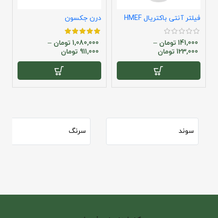
فیلتر آنتی باکتریال HMEF
درن جکسون
س
141,000
تومان
–
1,080,000
تومان
–
123,000
تومان
911,000
تومان
سوند
سرنگ