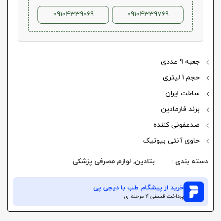
09104339069
09104339769
جعبه 9 عددی
حجم 1 لیتری
ساخت ایران
برند فارمادین
ضدعفونی کننده
حاوی آنتی بیوتیک
دسته بندی :
بتادین
,
لوازم مصرفی پزشکی
خرید از
پیشگام طب
با دیجی پی
پرداخت قسطی ۴ مرحله ای