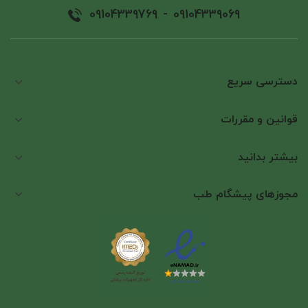
09104339769
-
09104339069
دسترسی سریع
قوانین و مقررات
بیشتر بدانید
مجوزهای پیشگام طب