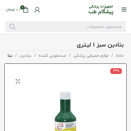
0
/
0
تومان
بتادین سبز 1 لیتری
خانه
لوازم مصرفی پزشکی
ضدعفونی کننده
بتادین
بتادین سبز 
36%
بزرگنما