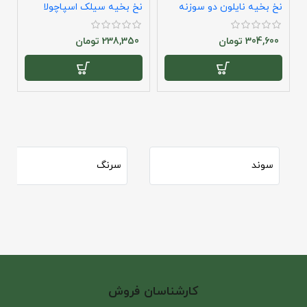
نخ بخیه نایلون دو سوزنه
نخ بخیه سیلک اسپاچولا
س
راند
سوپا
304,600
تومان
238,350
تومان
سوند
سرنگ
کارشناسان فروش