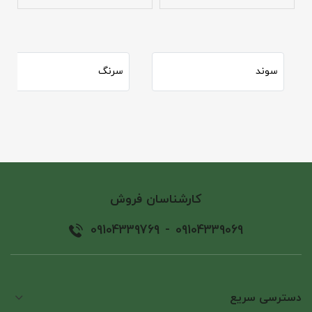
سوند
سرنگ
کارشناسان فروش
09104339769
-
09104339069
دسترسی سریع