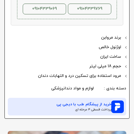
09104339069
09104339769
برند مروابن
اوژنول خالص
ساخت ایران
حجم 18 میلی لیتر
مرود استفاده برای تسکین درد و التهابات دندان
دسته بندی :
لوازم و مواد دندانپزشکی
خرید از
پیشگام طب
با دیجی پی
پرداخت قسطی ۴ مرحله ای