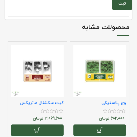
محصولات مشابه
وج پلاستیکی
کیت سکشنال ماتریکس
د
تیتانیومی
602,000
تومان
3,069,600
تومان