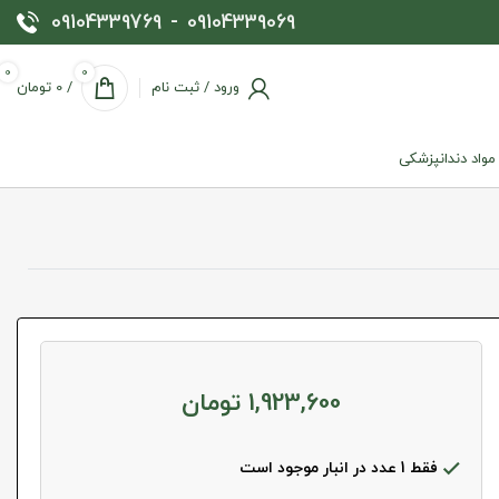
09104339769
-
09104339069
0
0
ورود / ثبت نام
/
0
تومان
 مواد دندانپزشکی
1,923,600
تومان
فقط 1 عدد در انبار موجود است