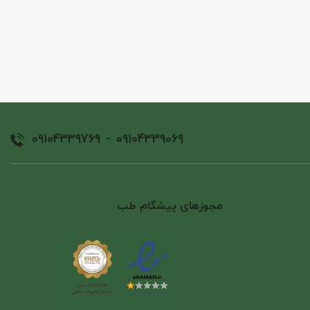
09104339769
-
09104339069
مجوزهای پیشگام طب