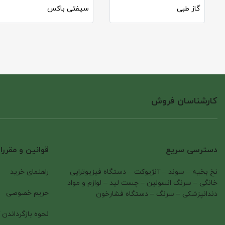
گاز طبی
سیفتی باکس
کارشناسان فروش
دسترسی سریع
قوانین و مقرر
نخ بخیه
–
سوند
–
آنژیوکت
–
دستگاه فیزیوتراپی
راهنمای خرید
خانگی
–
سرنگ انسولین
–
چست لید
–
لوازم و مواد
حریم خصوصی
دندانپزشکی
–
سرنگ
–
دستگاه فشارخون
نحوه بازگرداندن ک