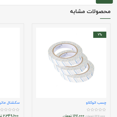
محصولات مشابه
7%
چسب اتوکلاو
سکشنال ماتر
167,000
تومان
2,349,600
تو
167,000
تومان