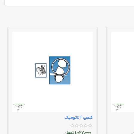
کلمپ آناتومیک
ن
1,027,000
تومان