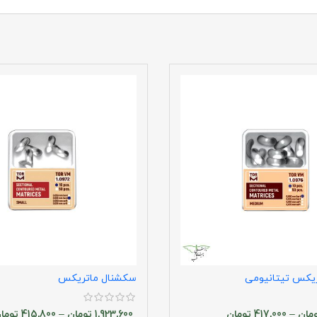
یکس تیتانیومی
سکشنال ماتریکس
مان
–
417,000
تومان
1,923,600
تومان
–
415,800
توما