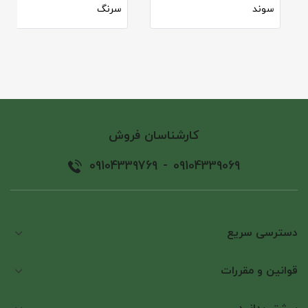
سوند
سرنگ
کارشناسان فروش
09104339769
-
09104339069
دسترسی سریع
قوانین و مقررات