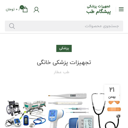
0
/
0
تومان
پزشکی
تجهیزات پزشکی خانگی
طب عطار
21
بهمن