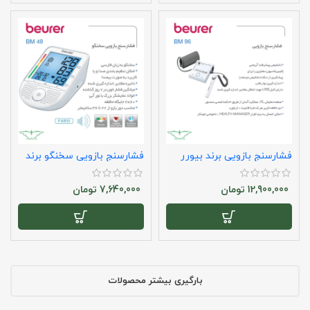
فشارسنج بازویی برند بیورر
فشارسنج بازویی سخنگو برند
مدل bm96
بیورر مدل bm49
12,900,000
تومان
7,640,000
تومان
بارگیری بیشتر محصولات