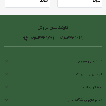
سوند
سرنگ
شود. برای مثال، اگر فشارخون فردی 120/80 میلی متر جیوه باشد،
یعنی فشار سیستولیک 120 و فشار دیاستولیک 80 است.
فشارخون مقدار ثابتی ندارد و با فعالیت های روزانه مانند خواب،
استرس، ورزش، تغذیه و مصرف برخی داروها تغییر می کند. در
کارشناسان فروش
حالت طبیعی، قلب در هر دقیقه حدود 60 تا 100 بار می تپد و در
هر بار تپش، این چرخه فشارخون تکرار می شود.
09104339769
-
09104339069
فشارخون بالا چیست؟
در صورتی که فشارخون به مدت طولانی در سطح بالا باقی بماند،
دسترسی سریع
به آن پرفشاری خون یا هایپرتنشن (Hypertension) گفته می
شود که می تواند به عوارض جدی مانند بیماری قلبی، سکته
مغزی یا آسیب کلیوی منجر شود. از طرفی، افت فشارخون
قوانین و مقررات
هایپوتنشن (Hypotension) نیز در برخی شرایط ممکن است
خطرناک باشد و باعث سرگیجه، ضعف یا بی هوشی شود.
بیشتر بدانید
علائم فشارخون بالا
مجوزهای پیشگام طب
فشارخون بالا معمولا علامت خاصی ندارد، به همین دلیل اغلب