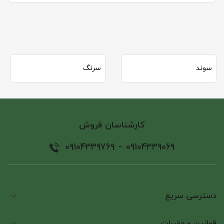
سوند
سرنگ
کارشناسان فروش
09104339769
-
09104339069
دسترسی سریع
قوانین و مقررات