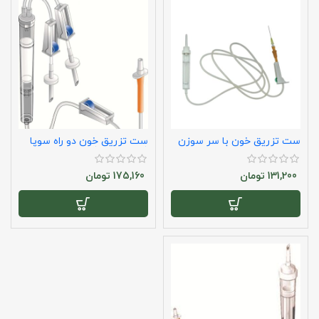
ست تزریق خون با سر سوزن
ست تزریق خون دو راه سوپا
سوپا
(دو اسپایکه)
131,200
تومان
175,160
تومان