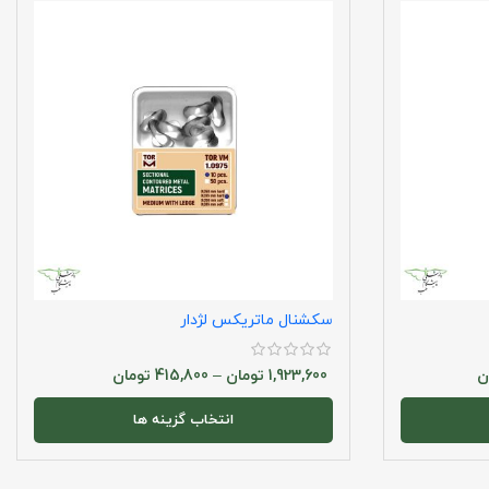
سکشنال ماتریکس لژدار
ن
1,923,600
تومان
–
415,800
تومان
انتخاب گزینه ها