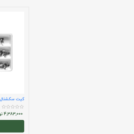
کیت سکشنال 
4,383,000
تو