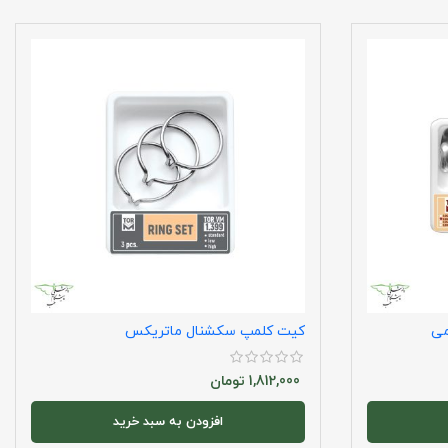
می
کیت کلمپ سکشنال ماتریکس
1,812,000
تومان
افزودن به سبد خرید