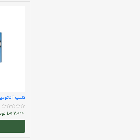
کلمپ آناتومی
1,027,000
توم