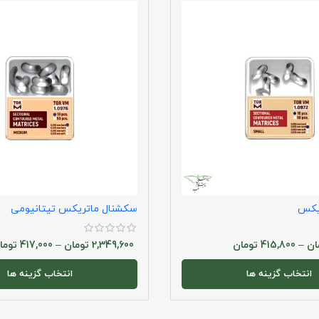
یکس
سکشنال ماتریکس تیتانیومی
ان
–
415,800
تومان
2,349,600
تومان
–
417,000
توما
انتخاب گزینه ها
انتخاب گزینه ها