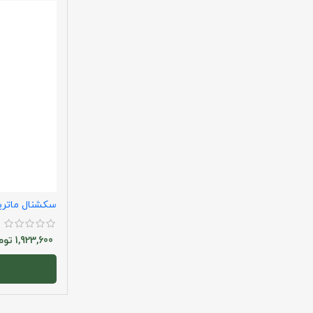
سکشنال ماتر
1,923,600
توم