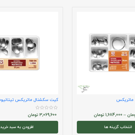
ماتریکس
کیت سکشنال ماتریکس تیتانیو
مان
–
1,684,000
تومان
3,069,600
تومان
انتخاب گزینه ها
افزودن به سبد خرید