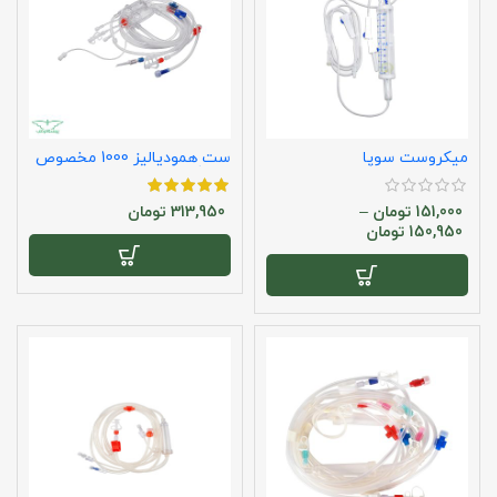
میکروست سوپا
ست همودیالیز 1000 مخصوص
دستگاه گمبرو
151,000
تومان
–
313,950
تومان
150,950
تومان