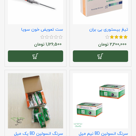
تیغ بیستوری بی بران
ست تعویض خون سوپا
2,200,000
تومان
1,126,500
تومان
سرنگ انسولین BD نیم میل
سرنگ انسولین BD یک میل