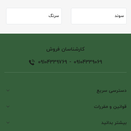
سوند
سرنگ
کارشناسان فروش
09104339769
-
09104339069
دسترسی سریع
قوانین و مقررات
بیشتر بدانید