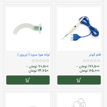
قلم کوتر
لوله هوا سوپا ( ایروی )
176,500
تومان
–
70,500
تومان
–
165,000
تومان
24,750
تومان