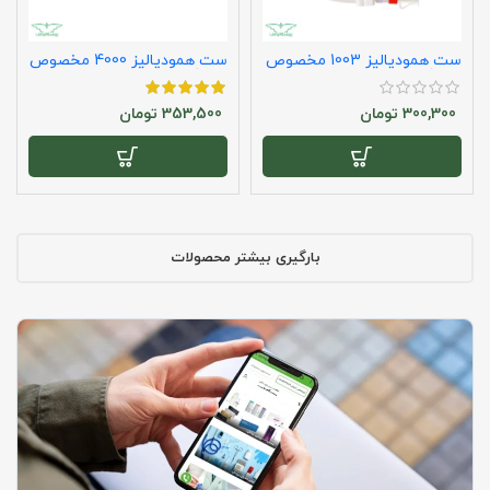
ست همودیالیز 1003 مخصوص
ست همودیالیز 4000 مخصوص
دستگاه گمبرو
دستگاه فرزنیوس
300,300
تومان
353,500
تومان
بارگیری بیشتر محصولات